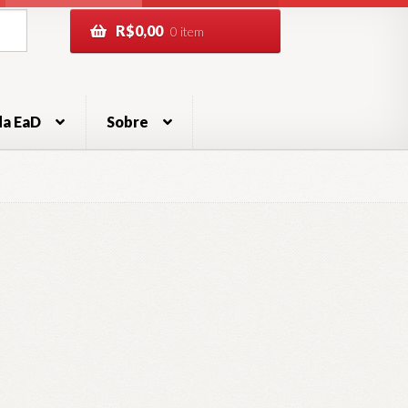
R$
0,00
0 item
da EaD
Sobre