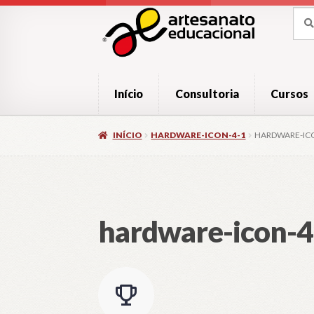
Pular
Pular
Pesq
Pesq
por:
para
para
navegação
o
conteúdo
Início
Consultoria
Cursos
INÍCIO
HARDWARE-ICON-4-1
HARDWARE-IC
hardware-icon-4