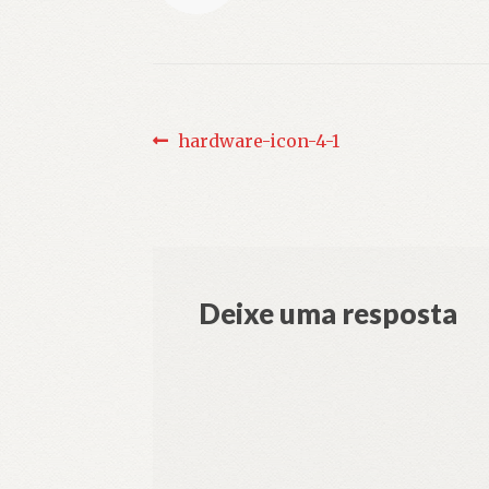
Navegação
Post
hardware-icon-4-1
anterior:
de
Post
Deixe uma resposta