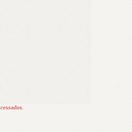
ocessados
.