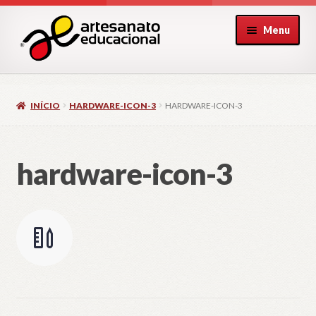
Pular
Pular
Menu
para
para
navegação
o
conteúdo
INÍCIO
HARDWARE-ICON-3
HARDWARE-ICON-3
hardware-icon-3