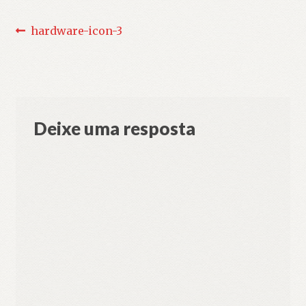
Navegação
Post
hardware-icon-3
anterior:
de
Post
Deixe uma resposta