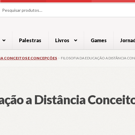
uisar
uisar
Palestras
Livros
Games
Jorna
CIA CONCEITOS E CONCEPÇÕES
FILOSOFIA DA EDUCAÇÃO A DISTÂNCIA CO
cação a Distância Concei