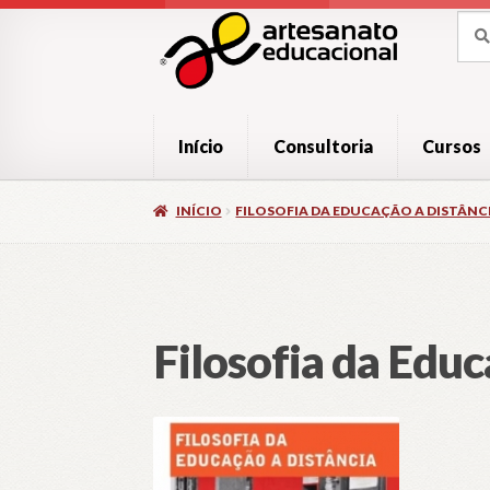
Pular
Pular
Pesq
Pesq
por:
para
para
navegação
o
conteúdo
Início
Consultoria
Cursos
INÍCIO
FILOSOFIA DA EDUCAÇÃO A DISTÂN
Filosofia da Edu