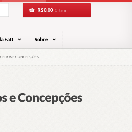
R$
0,00
0 item
da EaD
Sobre
NCEITOS E CONCEPÇÕES
tos e Concepções