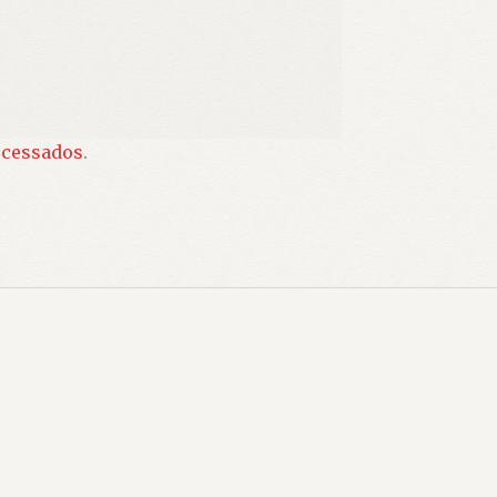
ocessados
.