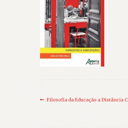
Navegação
Post
Filosofia da Educação a Distância 
anterior:
de
Post