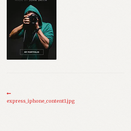
Navegação
Post
anterior:
express_iphone_content1.jpg
de
Post