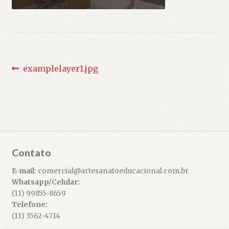
Navegação
Post
examplelayer1.jpg
anterior:
de
Post
Contato
E-mail:
comercial@artesanatoeducacional.com.br
Whatsapp/Celular:
(11) 99855-8659
Telefone:
(11) 3562-4714