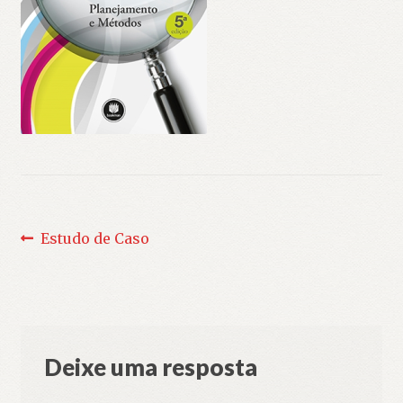
Navegação
Post
Estudo de Caso
anterior:
de
Post
Deixe uma resposta