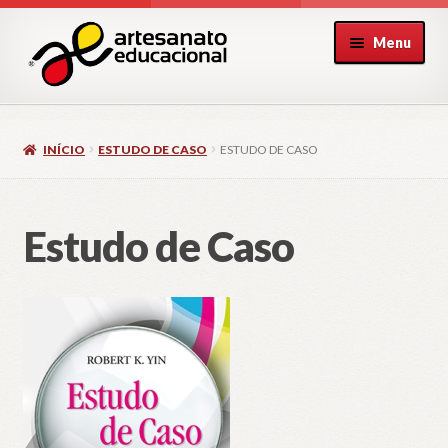
Pular
Pular
Menu
para
para
navegação
o
conteúdo
INÍCIO
ESTUDO DE CASO
ESTUDO DE CASO
Estudo de Caso