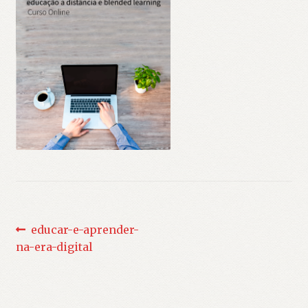
Navegação
Post
educar-e-aprender-
anterior:
na-era-digital
de
Post