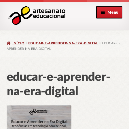
Pular
Pular
Menu
para
para
navegação
o
conteúdo
INÍCIO
EDUCAR-E-APRENDER-NA-ERA-DIGITAL
EDUCAR-E-
APRENDER-NA-ERA-DIGITAL
educar-e-aprender-
na-era-digital