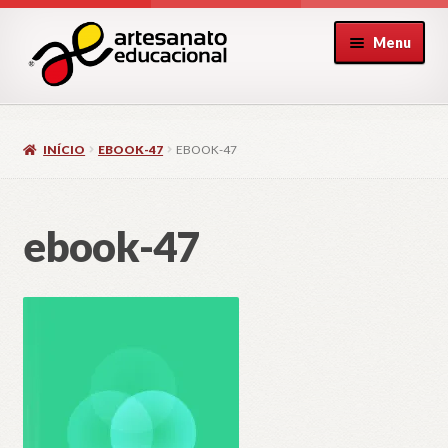
Pular
Pular
Menu
para
para
navegação
o
conteúdo
INÍCIO
EBOOK-47
EBOOK-47
ebook-47