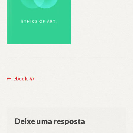
Navegação
Post
ebook-47
anterior:
de
Post
Deixe uma resposta