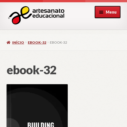
Pular
Pular
Menu
para
para
navegação
o
conteúdo
INÍCIO
EBOOK-32
EBOOK-32
ebook-32