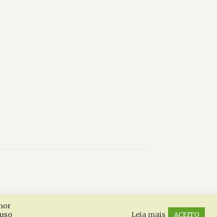
hor
 uso
Leia mais
ACEITO