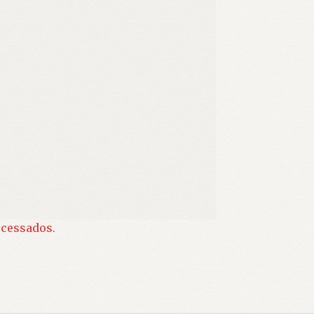
ocessados
.