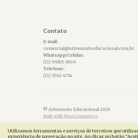
Contato
E-mail:
comercial@artesanatoeducacional.com.br
Whatsapp/Celular:
(11) 99855-8659
Telefone:
(11) 3562-4714
© Artesanato Educacional 2026
Built with WooCommerce
.
Utilizamos ferramentas e serviços de terceiros que utili
experiência de navegação no site. Ao clicar no botão “Acei