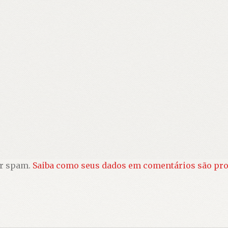
ir spam.
Saiba como seus dados em comentários são pr