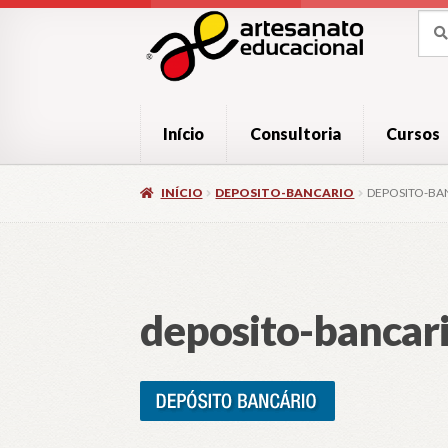
Pular
Pular
Pesq
Pesq
por:
para
para
navegação
o
conteúdo
Início
Consultoria
Cursos
INÍCIO
DEPOSITO-BANCARIO
DEPOSITO-BA
deposito-bancar