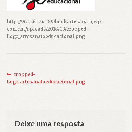
http://96.126.124.189/bookartesanato/wp-
content/uploads/2018/03/cropped-
Logo_artesanatoeducacional.png
Navegação
Post
cropped-
anterior:
Logo_artesanatoeducacional.png
de
Post
Deixe uma resposta