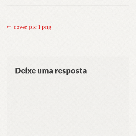
Navegação
Post
cover-pic-1.png
anterior:
de
Post
Deixe uma resposta