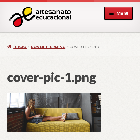
Pular
Pular
Menu
para
para
navegação
o
conteúdo
INÍCIO
COVER-PIC-1.PNG
COVER-PIC-1.PNG
cover-pic-1.png