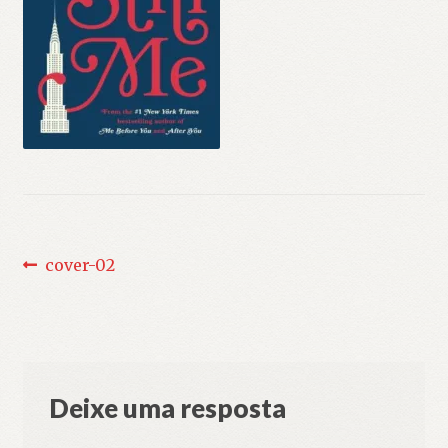
Navegação
Post
cover-02
anterior:
de
Post
Deixe uma resposta