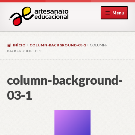
Pular
Pular
Menu
para
para
navegação
o
conteúdo
INÍCIO
COLUMN-BACKGROUND-03-1
COLUMN-
BACKGROUND-03-1
column-background-
03-1