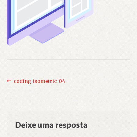
Navegação
Post
coding-isometric-04
anterior:
de
Post
Deixe uma resposta