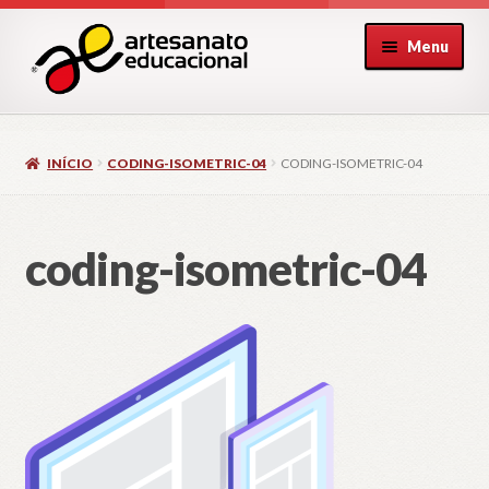
Pular
Pular
Menu
para
para
navegação
o
conteúdo
INÍCIO
CODING-ISOMETRIC-04
CODING-ISOMETRIC-04
coding-isometric-04