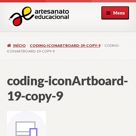
Pular
Pular
Menu
para
para
navegação
o
conteúdo
INÍCIO
CODING-ICONARTBOARD-19-COPY-9
CODING-
ICONARTBOARD-19-COPY-9
coding-iconArtboard-
19-copy-9