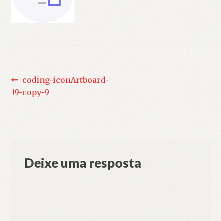
Navegação
Post
coding-iconArtboard-
anterior:
19-copy-9
de
Post
Deixe uma resposta