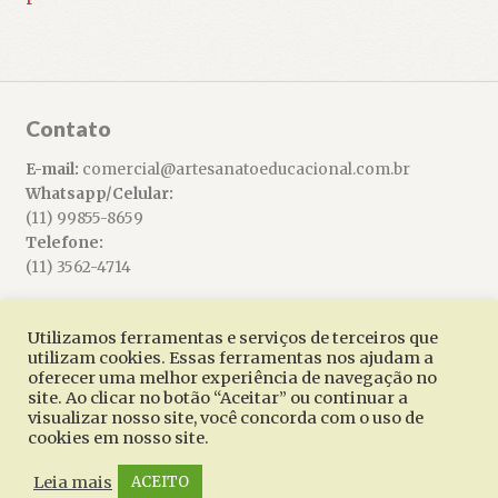
Contato
E-mail:
comercial@artesanatoeducacional.com.br
Whatsapp/Celular:
(11) 99855-8659
Telefone:
(11) 3562-4714
Utilizamos ferramentas e serviços de terceiros que
utilizam cookies. Essas ferramentas nos ajudam a
oferecer uma melhor experiência de navegação no
© Artesanato Educacional 2026
site. Ao clicar no botão “Aceitar” ou continuar a
Built with WooCommerce
.
visualizar nosso site, você concorda com o uso de
cookies em nosso site.
Leia mais
ACEITO
0