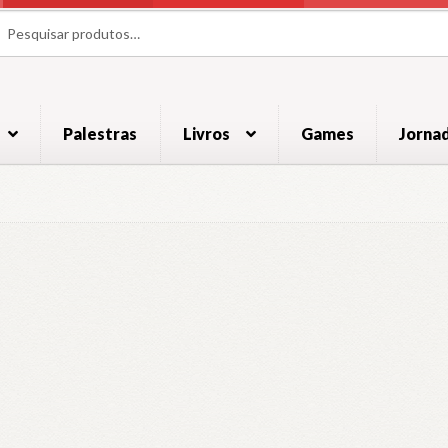
uisar
uisar
Palestras
Livros
Games
Jorna