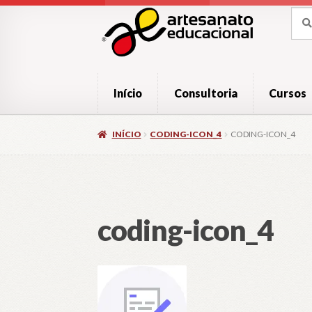
Pular
Pular
Pesq
Pesq
por:
para
para
navegação
o
conteúdo
Início
Consultoria
Cursos
INÍCIO
CODING-ICON_4
CODING-ICON_4
coding-icon_4