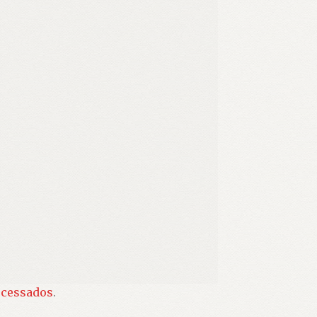
ocessados
.