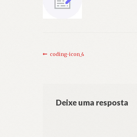
Navegação
Post
coding-icon_4
anterior:
de
Post
Deixe uma resposta