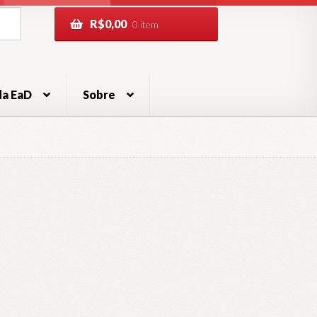
R$
0,00
0 item
da EaD
Sobre