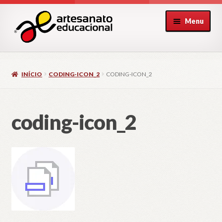
Pular
Pular
Menu
para
para
navegação
o
conteúdo
INÍCIO
CODING-ICON_2
CODING-ICON_2
coding-icon_2