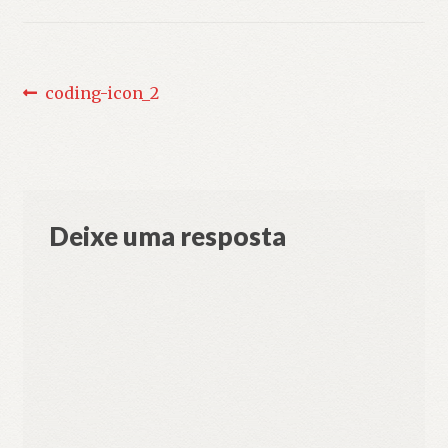
Navegação
Post
coding-icon_2
anterior:
de
Post
Deixe uma resposta