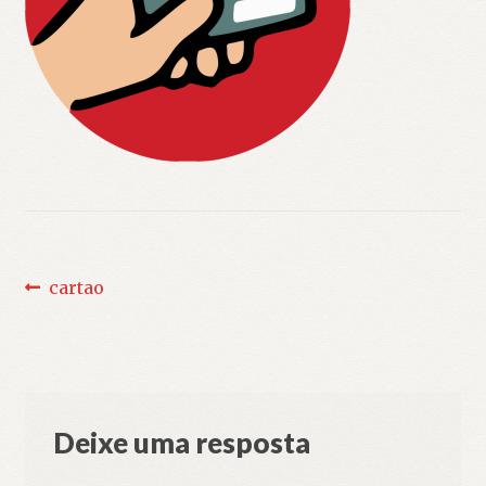
Navegação
Post
cartao
anterior:
de
Post
Deixe uma resposta