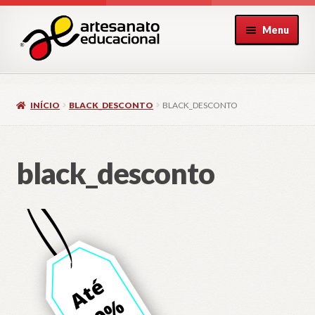
Pular
Pular
Menu
para
para
navegação
o
conteúdo
INÍCIO
BLACK_DESCONTO
BLACK_DESCONTO
black_desconto