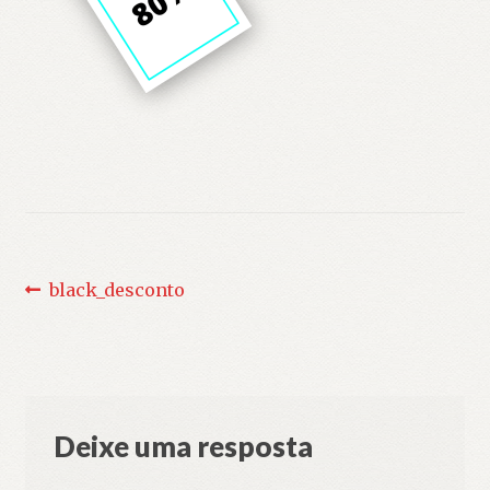
Navegação
Post
black_desconto
anterior:
de
Post
Deixe uma resposta