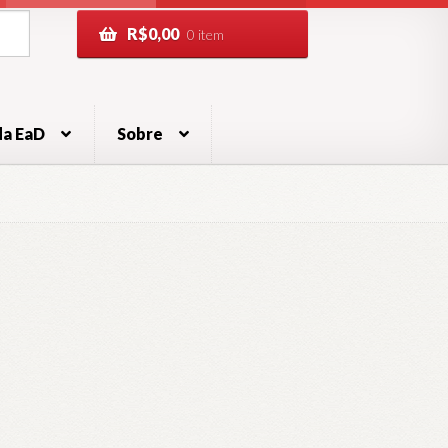
R$
0,00
0 item
da EaD
Sobre