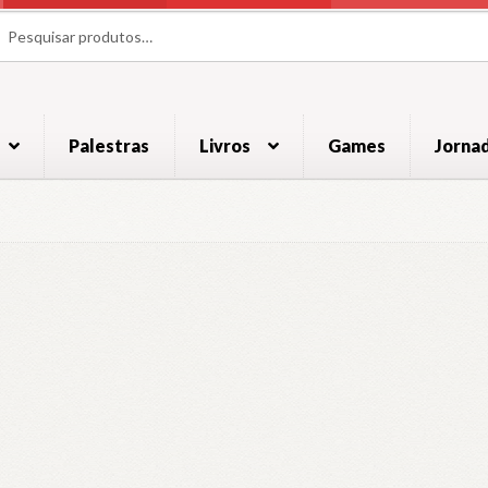
uisar
uisar
Palestras
Livros
Games
Jorna