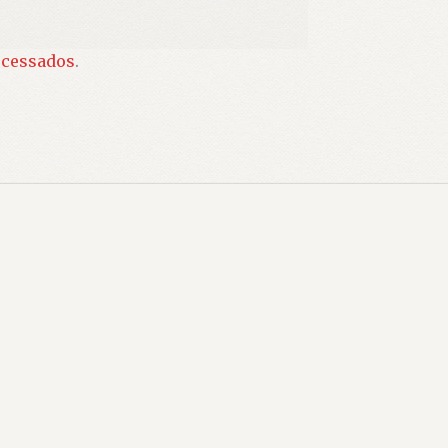
ocessados
.