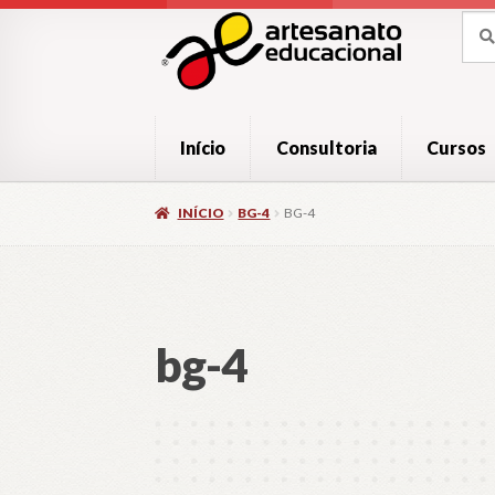
Pular
Pular
Pesq
Pesq
por:
para
para
navegação
o
conteúdo
Início
Consultoria
Cursos
INÍCIO
BG-4
BG-4
bg-4