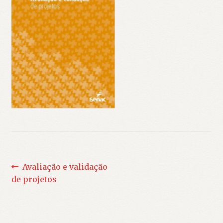
Navegação
Post
Avaliação e validação
anterior:
de projetos
de
Post