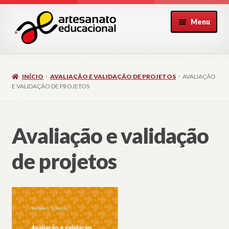
Pular
Pular
Menu
para
para
navegação
o
conteúdo
INÍCIO
AVALIAÇÃO E VALIDAÇÃO DE PROJETOS
AVALIAÇÃO
E VALIDAÇÃO DE PROJETOS
Avaliação e validação
de projetos