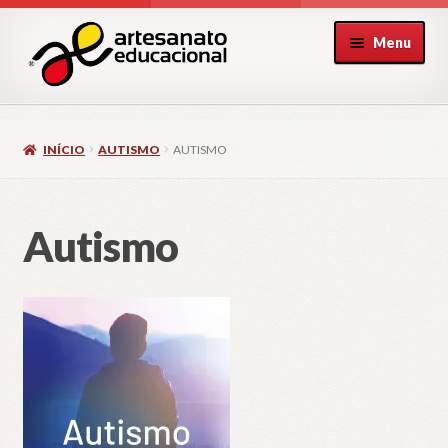
Pular
Pular
Menu
para
para
navegação
o
conteúdo
INÍCIO
AUTISMO
AUTISMO
Autismo