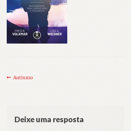
Navegação
Post
Autismo
anterior:
de
Post
Deixe uma resposta