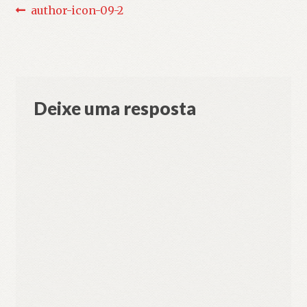
Navegação
Post
author-icon-09-2
anterior:
de
Post
Deixe uma resposta