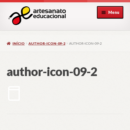
Pular
Pular
Menu
para
para
navegação
o
conteúdo
INÍCIO
AUTHOR-ICON-09-2
AUTHOR-ICON-09-2
author-icon-09-2