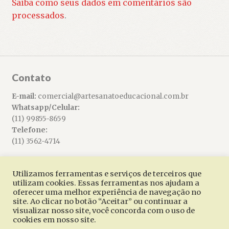
Saiba como seus dados em comentários são
processados
.
Contato
E-mail:
comercial@artesanatoeducacional.com.br
Whatsapp/Celular:
(11) 99855-8659
Telefone:
(11) 3562-4714
Utilizamos ferramentas e serviços de terceiros que
utilizam cookies. Essas ferramentas nos ajudam a
oferecer uma melhor experiência de navegação no
© Artesanato Educacional 2026
site. Ao clicar no botão “Aceitar” ou continuar a
Built with WooCommerce
.
visualizar nosso site, você concorda com o uso de
cookies em nosso site.