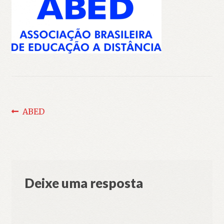
Navegação
Post
ABED
anterior:
de
Post
Deixe uma resposta