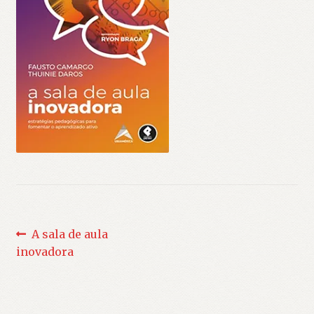
Navegação
Post
A sala de aula
anterior:
inovadora
de
Post