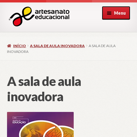
Pular
Pular
Menu
para
para
navegação
o
conteúdo
INÍCIO
A SALA DE AULA INOVADORA
A SALA DE AULA
INOVADORA
A sala de aula
inovadora