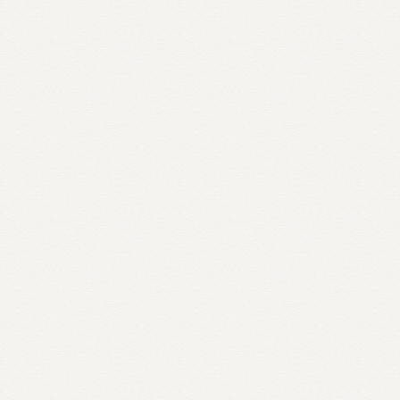
Almoço, Networking, Feira de
Livros e Sessão de Autógrafos
Mauris id finibus tortor sed urna velit sagittis
ut tristique a finibus id mauris
12:00– 13:30
AUDITÓRIO
Debate –
Curadoria