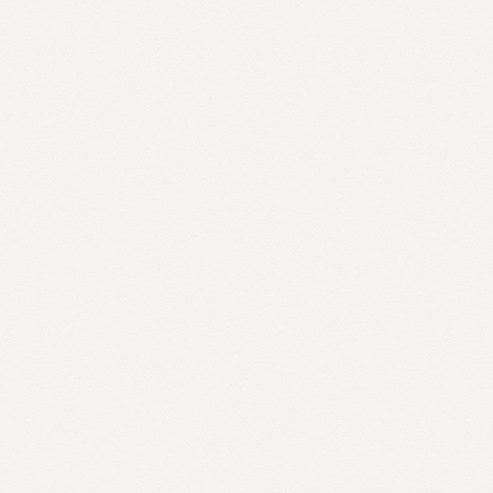
9:00 - 9:30
AUDITÓRIO
Abertura
Por João Mattar
,
Organizador do evento
Mauris id finibus tortor sed urna velit sagittis
ut tristique a finibus id mauris
9:30 – 10:30
AUDITÓRIO