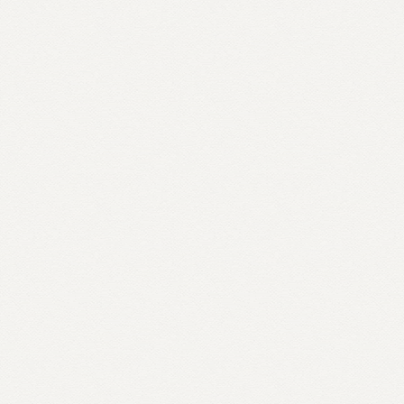
Inscreva-se agora!
Lorem ipsum dolor sit amet,
consectetur adipiscing elit.
Quisque placerat sapien
condimentum imperdiet
cursus. Lorem ipsum dolor sit
amet, consectetur adipiscing elit.
Quisque placerat sapien
condimentum imperdiet cursus.
Inscrição