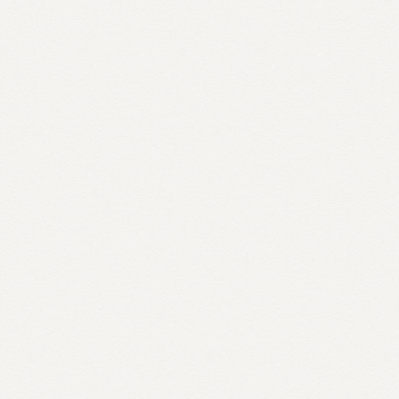
Relato –
Pesquisa em
Educação a Distância
João Mattar (Centro Universitário Internacional
Uninter & PUC–SP)
Mauris id finibus tortor sed urna velit sagittis
ut tristique a finibus id mauris
10:30– 12:00
AUDITÓRIO