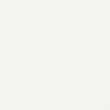
8:15 - 9:00
AUDITÓRIO
Welcome Coffee, Networking,
Feira de Livros e
Credenciamento
Mauris id finibus tortor sed urna velit sagittis
ut tristique a finibus id mauris