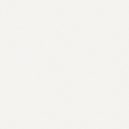
Mesa Redonda –
Design
Instrucional para Cursos
Online
Vani Kenski,
Julia Moreira Kenski, Romero Tori,
Paula Carolei e Ivete Palange
Mauris id finibus tortor sed urna velit sagittis
ut tristique a finibus id mauris
12:00– 13:30
AUDITÓRIO