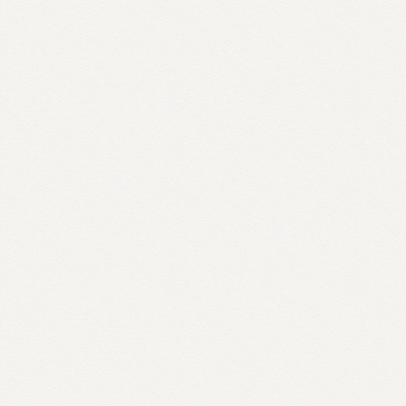
Educacional
Marilene Santana dos Santos Garcia (Centro
Universitário Internacional Uninter) e
Wanderlucy Czeszak (Universidade Anhembi
Morumbi)
Mauris id finibus tortor sed urna velit sagittis
ut tristique a finibus id mauris