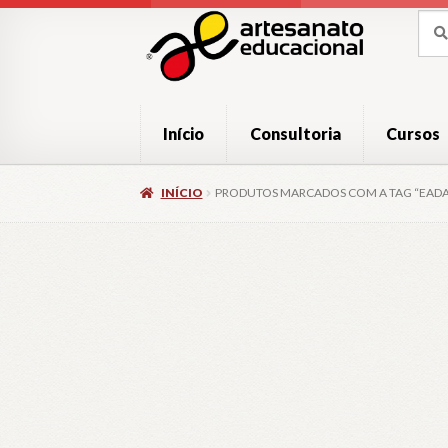
Pular
Pular
Pesq
Pesq
por:
para
para
navegação
o
conteúdo
Início
Consultoria
Cursos
INÍCIO
PRODUTOS MARCADOS COM A TAG “EAD