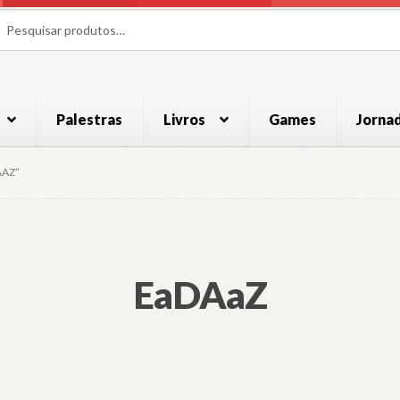
uisar
uisar
Palestras
Livros
Games
Jorna
AAZ”
EaDAaZ