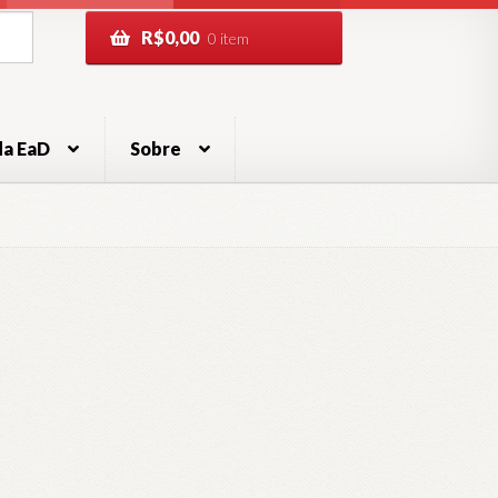
R$
0,00
0 item
da EaD
Sobre