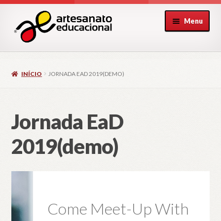
Pular
Pular
Menu
para
para
navegação
o
conteúdo
INÍCIO
JORNADA EAD 2019(DEMO)
Jornada EaD
2019(demo)
Come Meet-Up With