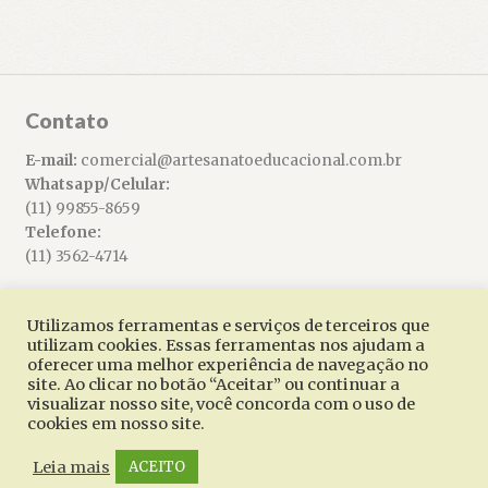
Contato
E-mail:
comercial@artesanatoeducacional.com.br
Whatsapp/Celular:
(11) 99855-8659
Telefone:
(11) 3562-4714
Utilizamos ferramentas e serviços de terceiros que
utilizam cookies. Essas ferramentas nos ajudam a
oferecer uma melhor experiência de navegação no
© Artesanato Educacional 2026
site. Ao clicar no botão “Aceitar” ou continuar a
Built with WooCommerce
.
visualizar nosso site, você concorda com o uso de
cookies em nosso site.
Leia mais
ACEITO
0